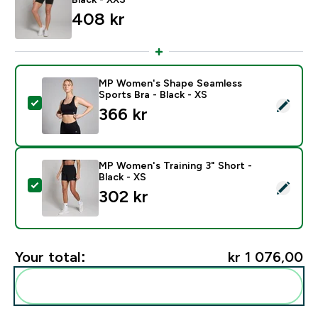
408 kr‎
MP Women's Shape Seamless
Sports Bra - Black - XS
Select this product - MP Women's Shape Seamless Spor
366 kr‎
MP Women's Training 3" Short -
Black - XS
Select this product - MP Women's Training 3" Short - B
302 kr‎
Your total:
kr 1 076,00‎
Add these to your routine