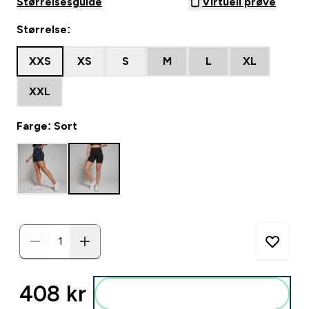
Størrelsesguide
Virtuell prøve
Størrelse:
XXS
XS
S
M
L
XL
XXL
Farge: Sort
408 kr‎
Legg i posen