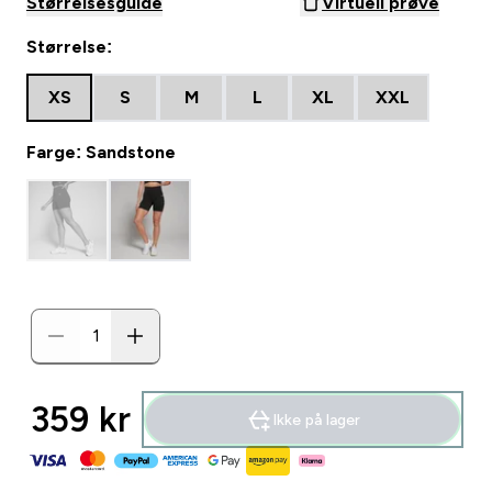
Størrelsesguide
Virtuell prøve
Størrelse:
XS
S
M
L
XL
XXL
Farge: Sandstone
359 kr‎
Ikke på lager