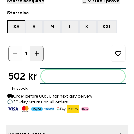
Størrelsesguide
Virtuell prøve
Størrelse:
XS
S
M
L
XL
XXL
502 kr‎
Legg i posen
In stock
Order before 00:30 for next day delivery
30-day returns on all orders