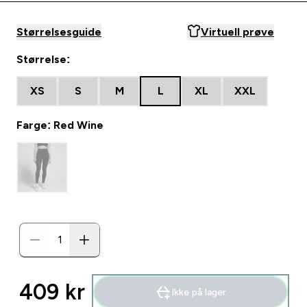
Størrelsesguide
Virtuell prøve
Størrelse:
XS
S
M
L
XL
XXL
Farge: Red Wine
409 kr‎
Ikke på lager