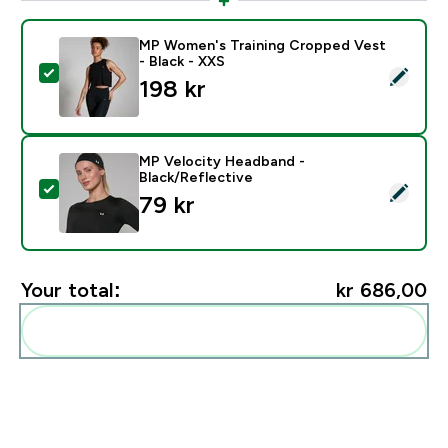
MP Women's Training Cropped Vest
- Black - XXS
Select this product - MP Women's Training Cropped Ve
198 kr‎
MP Velocity Headband -
Black/Reflective
Select this product - MP Velocity Headband - Black/R
79 kr‎
Your total:
kr 686,00‎
Add these to your routine