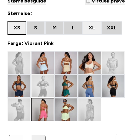
Størrelsesguide
Virtuell prøve
Størrelse:
XS
S
M
L
XL
XXL
Farge: Vibrant Pink