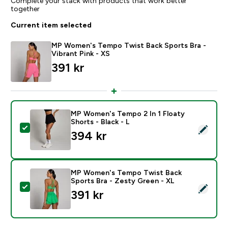
Complete your stack with products that work better
together
Current item selected
MP Women's Tempo Twist Back Sports Bra -
Vibrant Pink - XS
391 kr‎
MP Women's Tempo 2 In 1 Floaty
Shorts - Black - L
Select this product - MP Women's Tempo 2 In 1 Floaty 
394 kr‎
MP Women's Tempo Twist Back
Sports Bra - Zesty Green - XL
Select this product - MP Women's Tempo Twist Back 
391 kr‎