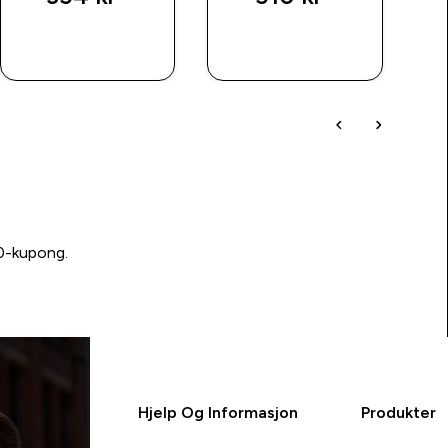
RASKT
RASKT
KJØP
KJØP
00-kupong.
Hjelp Og Informasjon
Produkter