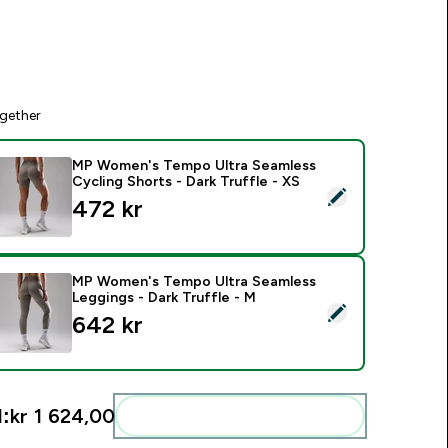
gether
MP Women's Tempo Ultra Seamless
Cycling Shorts - Dark Truffle - XS
elect this product - MP Women's Tempo Ultra Seamless Cycling
472 kr‎
MP Women's Tempo Ultra Seamless
Leggings - Dark Truffle - M
elect this product - MP Women's Tempo Ultra Seamless Leggin
642 kr‎
l:
kr 1 624,00‎
Add these to your routine