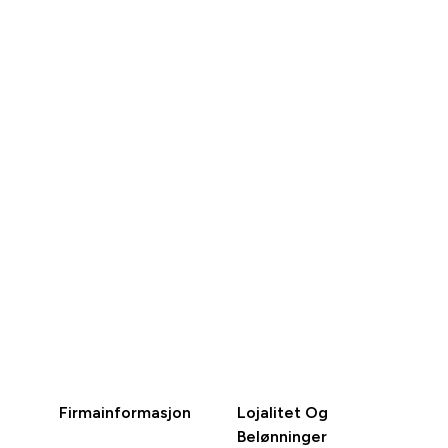
RASKT
RASKT
KJØP
KJØP
Firmainformasjon
Lojalitet Og
Belønninger