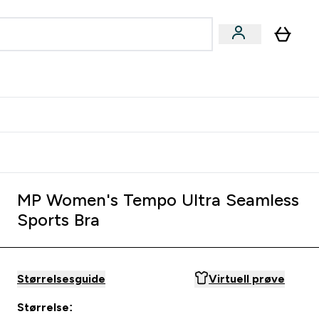
joner submenu
ter Kvinner submenu
rver
MP Women's Tempo Ultra Seamless
Sports Bra
Størrelsesguide
Virtuell prøve
Størrelse: