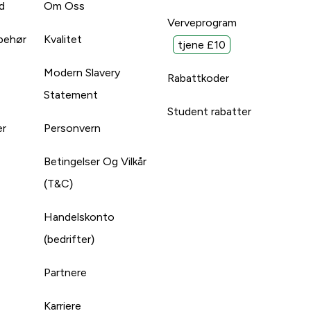
d
Om Oss
Verveprogram
lbehør
Kvalitet
tjene £10
Modern Slavery
Rabattkoder
Statement
Student rabatter
er
Personvern
Betingelser Og Vilkår
(T&C)
Handelskonto
(bedrifter)
Partnere
Karriere