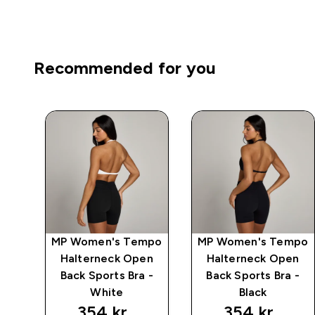
Recommended for you
mpo
MP Women's Tempo
MP Women's Tempo
s
Halterneck Open
Halterneck Open
k
Back Sports Bra -
Back Sports Bra -
White
Black
354 kr‎
354 kr‎