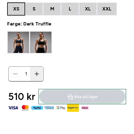
XS
S
M
L
XL
XXL
Farge: Dark Truffle
510 kr‎
Ikke på lager