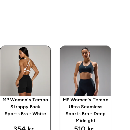
MP Women's Tempo
MP Women's Tempo
MP
Strappy Back
Ultra Seamless
St
Sports Bra - White
Sports Bra - Deep
Midnight
354 kr‎
510 kr‎