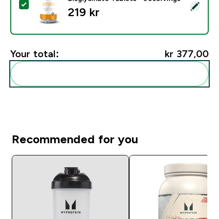
Select this product - Myvitamins 1000mg Magnesium B
219 kr‎
Your total:
kr 377,00‎
Add these to your routine
Recommended for you