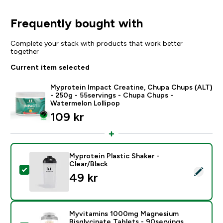
Frequently bought with
Complete your stack with products that work better
together
Current item selected
Myprotein Impact Creatine, Chupa Chups (ALT)
- 250g - 55servings - Chupa Chups -
Watermelon Lollipop
109 kr‎
Myprotein Plastic Shaker -
Clear/Black
Select this product - Myprotein Plastic Shaker - Clear
49 kr‎
Myvitamins 1000mg Magnesium
Bisglycinate Tablets - 90servings