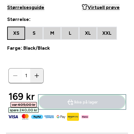
Størrelsesguide
Virtuell prøve
Størrelse:
XS
S
M
L
XL
XXL
Farge: Black/Black
discounted price
169 kr‎
Ikke på lager
var 409,00 kr‎
spare 240,00 kr‎