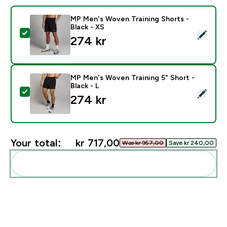
MP Men's Woven Training Shorts -
Black - XS
Select this product - MP Men's Woven Training Shorts 
274 kr‎
MP Men's Woven Training 5" Short -
Black - L
Select this product - MP Men's Woven Training 5" Short
274 kr‎
Your total:
kr 717,00‎
Was kr 957,00‎
Save kr 240,00‎
Add these to your routine