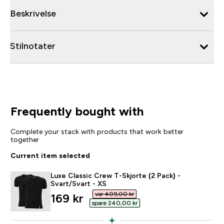
Beskrivelse
Stilnotater
Frequently bought with
Complete your stack with products that work better
together
Current item selected
Luxe Classic Crew T-Skjorte (2 Pack) -
Svart/Svart - XS
var 409,00 kr‎
discounted price
169 kr‎
spare 240,00 kr‎