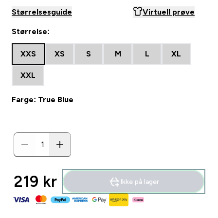
Størrelsesguide
Virtuell prøve
Størrelse:
XXS
XS
S
M
L
XL
XXL
Farge: True Blue
219 kr‎
Ikke på lager