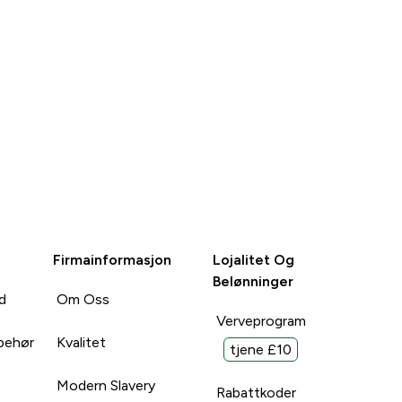
Firmainformasjon
Lojalitet Og
Belønninger
d
Om Oss
Verveprogram
lbehør
Kvalitet
tjene £10
Modern Slavery
Rabattkoder