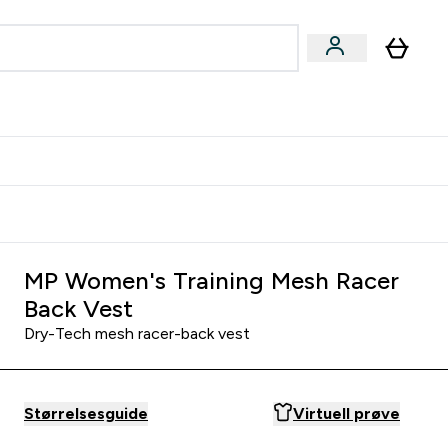
joner submenu
ter Kvinner submenu
rver
MP Women's Training Mesh Racer
Back Vest
Dry-Tech mesh racer-back vest
Størrelsesguide
Virtuell prøve