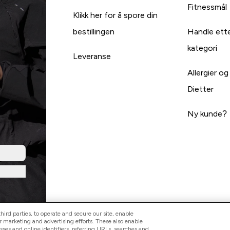
Fitnessmål
Klikk her for å spore din
bestillingen
Handle ett
kategori
Leveranse
Allergier og
Dietter
Ny kunde?
ird parties, to operate and secure our site, enable
r marketing and advertising efforts. These also enable
esses and online identifiers, referring URLs, searches and