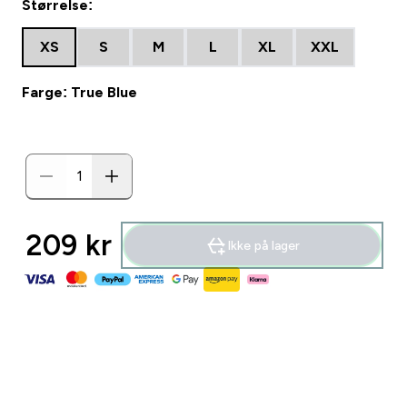
Størrelse:
XS
S
M
L
XL
XXL
Farge: True Blue
209 kr‎
Ikke på lager