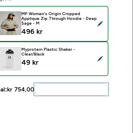
MP Women's Origin Cropped
Applique Zip Through Hoodie - Deep
elect this product - MP Women's Origin Cropped Applique Zi
Sage - M
496 kr‎
Myprotein Plastic Shaker -
Clear/Black
elect this product - Myprotein Plastic Shaker - Clear/Black
49 kr‎
al:
kr 754,00‎
Add these to your routine