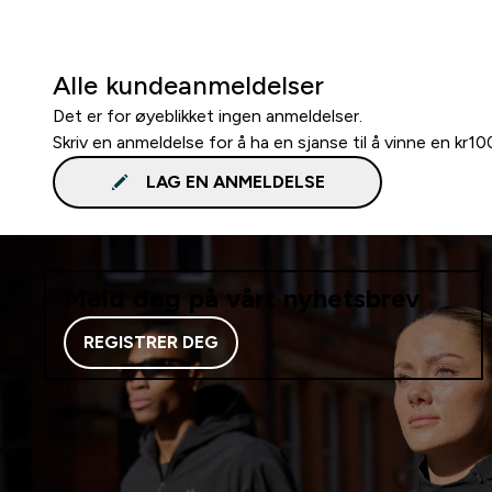
Alle kundeanmeldelser
Det er for øyeblikket ingen anmeldelser.
Skriv en anmeldelse for å ha en sjanse til å vinne en kr1
LAG EN ANMELDELSE
Meld deg på vårt nyhetsbrev
REGISTRER DEG