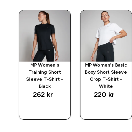
ive
MP Women's
MP Women's Basic
 -
Training Short
Boxy Short Sleeve
Sleeve T-Shirt -
Crop T-Shirt -
Black
White
262 kr‎
220 kr‎
RASKT
RASKT
KJØP
KJØP