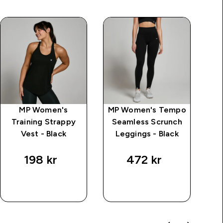
MP Women's
MP Women's Tempo
Training Strappy
Seamless Scrunch
Tr
Vest - Black
Leggings - Black
198 kr‎
472 kr‎
RASKT
RASKT
KJØP
KJØP