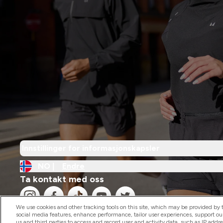
Innstillinger for informasjonskapsler
NO |
Endre
Ta kontakt med oss
We use cookies and other tracking tools on this site, which may be provided by th
social media features, enhance performance, tailor user experiences, support ou
us and third parties to access and record user and activity data, such as IP addr