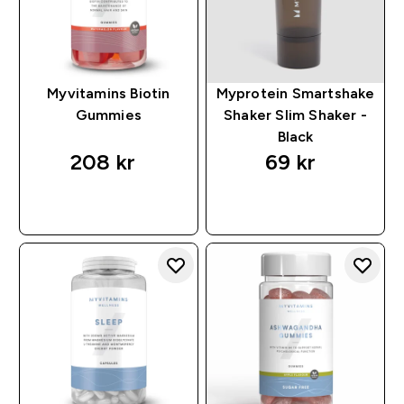
Myvitamins Biotin
Myprotein Smartshake
Gummies
Shaker Slim Shaker -
Black
208 kr‎
69 kr‎
RASKT KJØP
RASKT KJØP