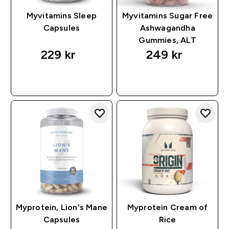
Myvitamins Sleep
Myvitamins Sugar Free
Capsules
Ashwagandha
Gummies, ALT
229 kr‎
249 kr‎
RASKT KJØP
RASKT KJØP
Myprotein, Lion's Mane
Myprotein Cream of
Capsules
Rice