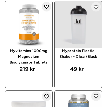
Myvitamins 1000mg
Myprotein Plastic
Magnesium
Shaker - Clear/Black
Bisglycinate Tablets
219 kr‎
49 kr‎
RASKT KJØP
RASKT KJØP