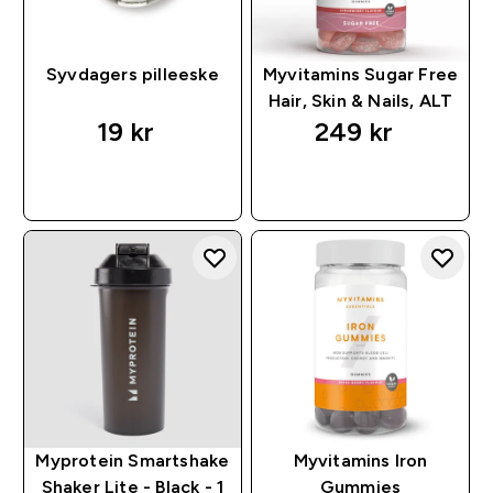
Syvdagers pilleeske
Myvitamins Sugar Free
Hair, Skin & Nails, ALT
19 kr‎
249 kr‎
RASKT KJØP
RASKT KJØP
Myprotein Smartshake
Myvitamins Iron
Shaker Lite - Black - 1
Gummies