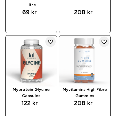
Litre
69 kr‎
208 kr‎
RASKT KJØP
RASKT KJØP
Myprotein Glycine
Myvitamins High Fibre
Capsules
Gummies
122 kr‎
208 kr‎
RASKT KJØP
RASKT KJØP