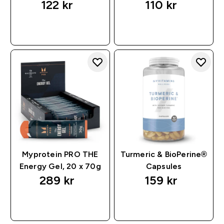
122 kr‎
110 kr‎
RASKT KJØP
RASKT KJØP
Myprotein PRO THE
Turmeric & BioPerine®
Energy Gel, 20 x 70g
Capsules
289 kr‎
159 kr‎
RASKT KJØP
RASKT KJØP