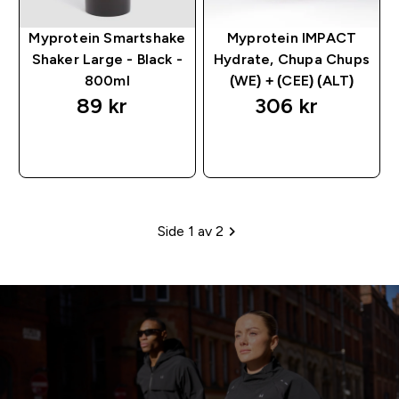
Myprotein Smartshake
Myprotein IMPACT
Shaker Large - Black -
Hydrate, Chupa Chups
800ml
(WE) + (CEE) (ALT)
89 kr‎
306 kr‎
RASKT KJØP
RASKT KJØP
Side 1 av 2
Paginering