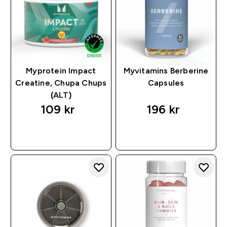
Myprotein Impact
Myvitamins Berberine
Creatine, Chupa Chups
Capsules
(ALT)
109 kr‎
196 kr‎
RASKT KJØP
RASKT KJØP