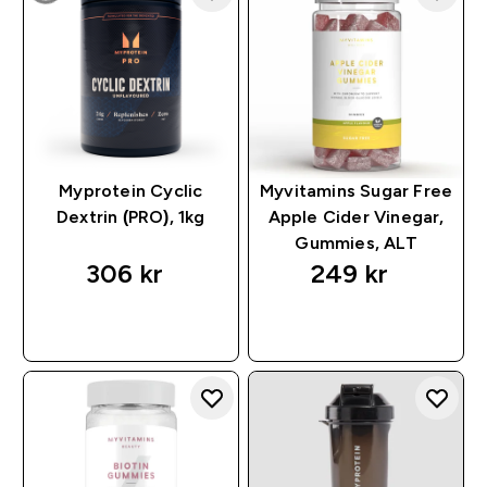
Myprotein Cyclic
Myvitamins Sugar Free
Dextrin (PRO), 1kg
Apple Cider Vinegar,
Gummies, ALT
306 kr‎
249 kr‎
RASKT KJØP
RASKT KJØP