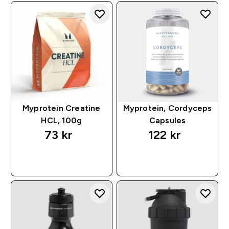
Myprotein Creatine
Myprotein, Cordyceps
HCL, 100g
Capsules
73 kr‎
122 kr‎
RASKT KJØP
RASKT KJØP