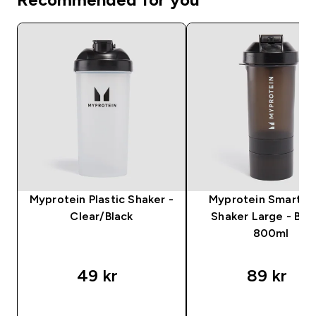
Myprotein Plastic Shaker -
Myprotein Smartsh
Clear/Black
Shaker Large - Blac
800ml
49 kr‎
89 kr‎
RASKT KJØP
RASKT KJØP