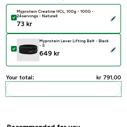
Myprotein Creatine HCL, 100g - 100G -
24servings - Naturell
Select this product - Myprotein Creatine HCL, 100g -
73 kr‎
Myprotein Lever Lifting Belt - Black
- S
Select this product - Myprotein Lever Lifting Belt - Bla
649 kr‎
Your total:
kr 791,00‎
Add these to your routine
Recommended for you