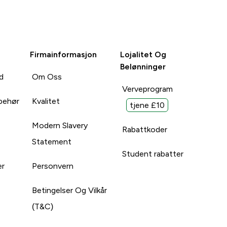
Firmainformasjon
Lojalitet Og
Belønninger
d
Om Oss
Verveprogram
lbehør
Kvalitet
tjene £10
Modern Slavery
Rabattkoder
Statement
Student rabatter
er
Personvern
Betingelser Og Vilkår
(T&C)