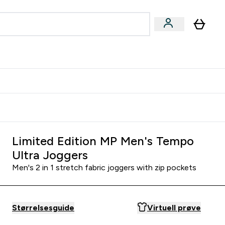
joner submenu
ter Kvinner submenu
rver
Limited Edition MP Men's Tempo
Ultra Joggers
Men's 2 in 1 stretch fabric joggers with zip pockets
Størrelsesguide
Virtuell prøve