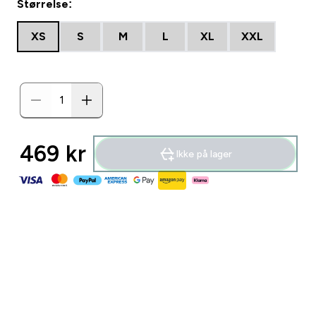
Størrelse:
XS
S
M
L
XL
XXL
469 kr‎
Ikke på lager