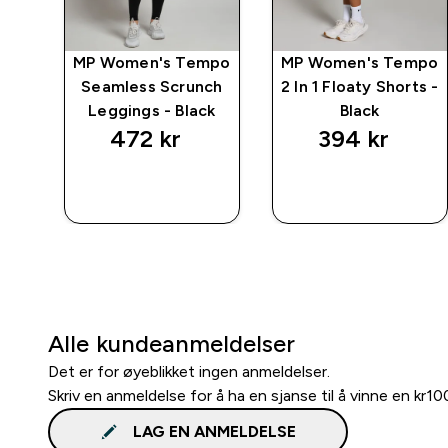
ic
MP Women's Tempo
MP Women's Tempo
Seamless Scrunch
2 In 1 Floaty Shorts -
Leggings - Black
Black
472 kr‎
394 kr‎
RASKT
RASKT
KJØP
KJØP
Alle kundeanmeldelser
Det er for øyeblikket ingen anmeldelser.
Skriv en anmeldelse for å ha en sjanse til å vinne en kr1
LAG EN ANMELDELSE