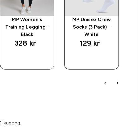
MP Women's
MP Unisex Crew
MP
Training Legging -
Socks (3 Pack) -
P
Black
White
328 kr‎
129 kr‎
RASKT
RASKT
KJØP
KJØP
00-kupong.