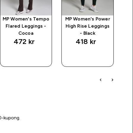
MP Women's Tempo
MP Women's Power
MP
Flared Leggings -
High Rise Leggings
C
Cocoa
- Black
472 kr‎
418 kr‎
RASKT
RASKT
KJØP
KJØP
00-kupong.