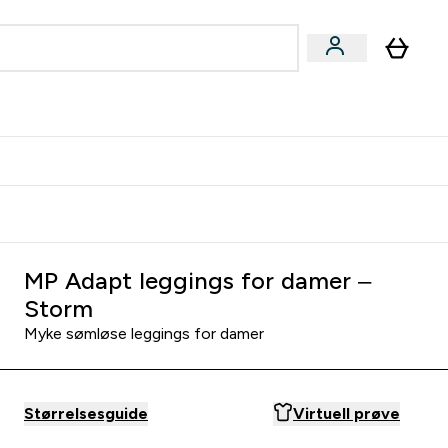
joner submenu
ter Kvinner submenu
rver
MP Adapt leggings for damer –
Storm
Myke sømløse leggings for damer
Størrelsesguide
Virtuell prøve