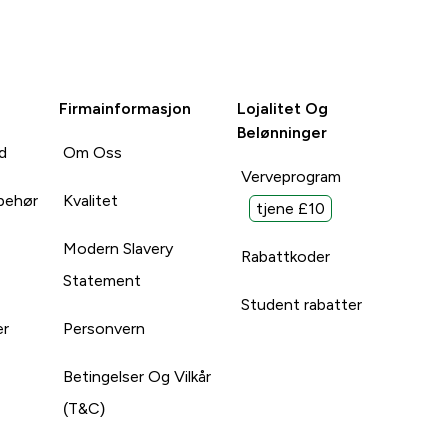
Firmainformasjon
Lojalitet Og
Belønninger
d
Om Oss
Verveprogram
lbehør
Kvalitet
tjene £10
Modern Slavery
Rabattkoder
Statement
Student rabatter
er
Personvern
Betingelser Og Vilkår
(T&C)