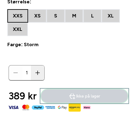
Størrelse:
XXS
XS
S
M
L
XL
XXL
Farge: Storm
389 kr‎
Ikke på lager