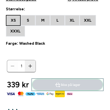
Størrelse:
XS
S
M
L
XL
XXL
XXXL
Farge: Washed Black
339 kr‎
Ikke på lager