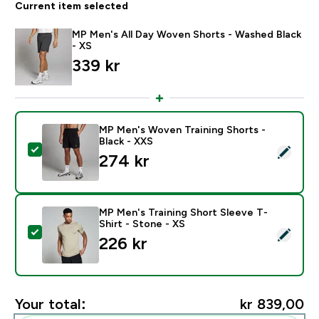
Current item selected
MP Men's All Day Woven Shorts - Washed Black
- XS
339 kr‎
MP Men's Woven Training Shorts -
Black - XXS
Select this product - MP Men's Woven Training Shorts
274 kr‎
MP Men's Training Short Sleeve T-
Shirt - Stone - XS
Select this product - MP Men's Training Short Sleeve T
226 kr‎
Your total:
kr 839,00‎