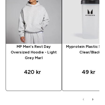
MP Men's Rest Day
Myprotein Plastic Sha
Oversized Hoodie - Light
Clear/Black
Grey Marl
420 kr‎
49 kr‎
RASKT KJØP
RASKT KJØP