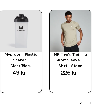
Myprotein Plastic
MP Men's Training
MP
Shaker -
Short Sleeve T-
Ov
Clear/Black
Shirt - Stone
49 kr‎
226 kr‎
RASKT
RASKT
KJØP
KJØP