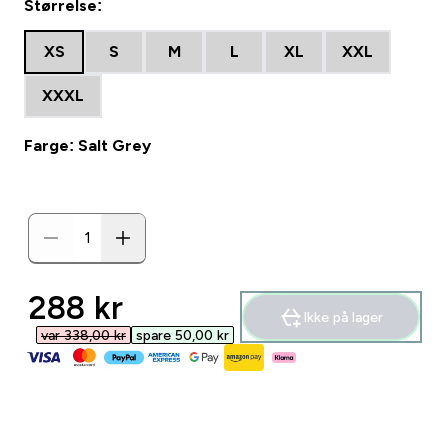
Størrelse:
XS
S
M
L
XL
XXL
XXXL
Farge: Salt Grey
discounted price
288 kr‎
Ikke på lager
var 338,00 kr‎
spare 50,00 kr‎