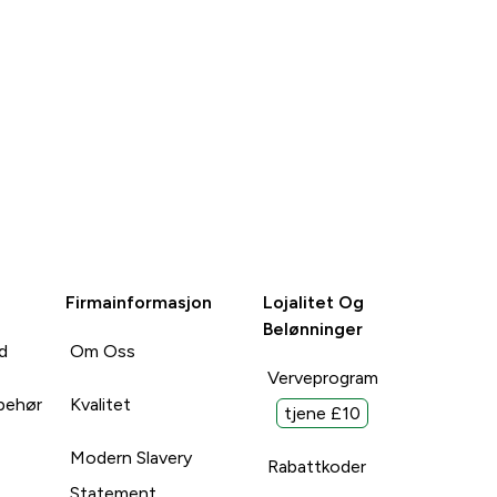
Firmainformasjon
Lojalitet Og
Belønninger
d
Om Oss
Verveprogram
lbehør
Kvalitet
tjene £10
Modern Slavery
Rabattkoder
Statement