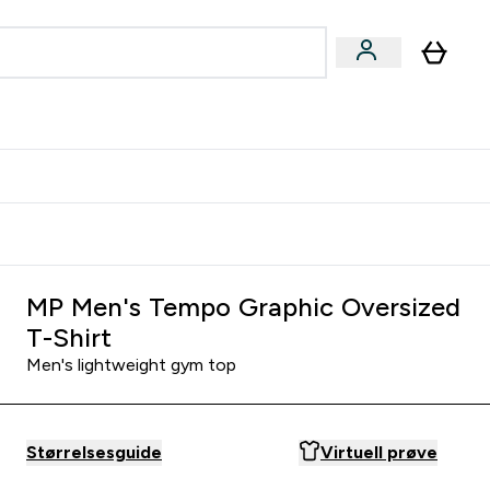
joner submenu
ter Kvinner submenu
rver
MP Men's Tempo Graphic Oversized
T-Shirt
Men's lightweight gym top
Størrelsesguide
Virtuell prøve