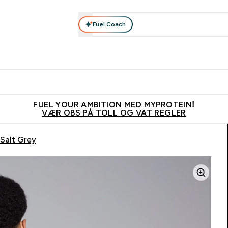
Fuel Coach
Nyheter
Herrer
Tilbehør
Kolleksjoner
Kvinner
Enter Nyheter submenu
Enter Herrer submenu
Enter Tilbehør submenu
Enter Kolleks
En
⌄
⌄
⌄
⌄
⌄
Vanligvis 6 - 10 virkedager frakttid
Tjen 100kr for hver venn du ve
FUEL YOUR AMBITION MED MYPROTEIN!
VÆR OBS PÅ TOLL OG VAT REGLER
 Salt Grey