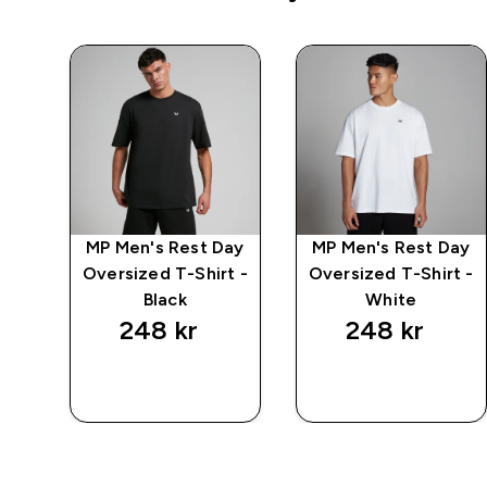
w
MP Men's Rest Day
MP Men's Rest Day
-
Oversized T-Shirt -
Oversized T-Shirt -
Black
White
248 kr‎
248 kr‎
RASKT
RASKT
KJØP
KJØP