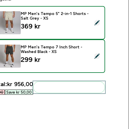
MP Men's Tempo 5" 2-in-1 Shorts -
Salt Grey - XS
elect this product - MP Men's Tempo 5" 2-in-1 Shorts - Salt G
369 kr‎
MP Men's Tempo 7 Inch Short -
Washed Black - XS
elect this product - MP Men's Tempo 7 Inch Short - Washed B
299 kr‎
al:
kr 956,00‎
Add these to your routine
0‎
Save kr 50,00‎