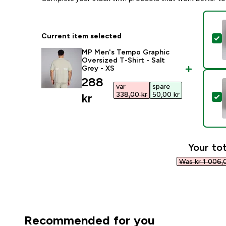
Current item selected
S
MP Men's Tempo Graphic
Oversized T-Shirt - Salt
Grey - XS
discounted price
288
var
spare
338,00 kr‎
50,00 kr‎
kr‎
S
Your tot
Was kr 1 006,0
Recommended for you