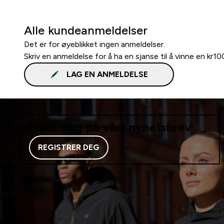
Alle kundeanmeldelser
Det er for øyeblikket ingen anmeldelser.
Skriv en anmeldelse for å ha en sjanse til å vinne en kr1
LAG EN ANMELDELSE
Meld deg på vårt nyhetsbrev
REGISTRER DEG