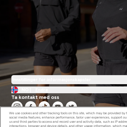
Innstillinger for informasjonskapsler
NO |
Endre
Ta kontakt med oss
We use cookies and other tracking tools on this site, which may be provided by th
social media features, enhance performance, tailor user experiences, support ou
us and third parties to access and record user and activity data, such as IP addr
interactions, browser and device details, and other usage information, which m