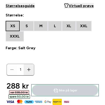
Størrelsesguide
Virtuell prøve
Størrelse:
XS
S
M
L
XL
XXL
XXXL
Farge: Salt Grey
discounted price
288 kr‎
Ikke på lager
var 338,00 kr‎
spare 50,00 kr‎