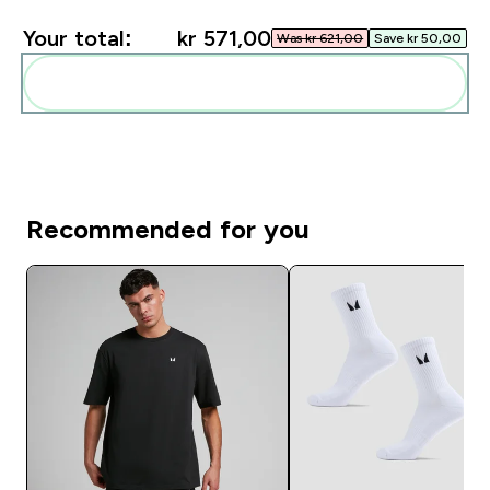
Your total:
kr 571,00‎
Was kr 621,00‎
Save kr 50,00‎
Add these to your routine
Recommended for you