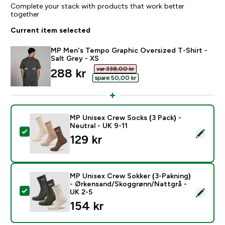
Complete your stack with products that work better
together
Current item selected
MP Men's Tempo Graphic Oversized T-Shirt -
Salt Grey - XS
var 338,00 kr‎
discounted price
288 kr‎
spare 50,00 kr‎
MP Unisex Crew Socks (3 Pack) -
Neutral - UK 9-11
Select this product - MP Unisex Crew Socks (3 Pack) -
129 kr‎
MP Unisex Crew Sokker (3-Pakning)
- Ørkensand/Skoggrønn/Nattgrå -
Select this product - MP Unisex Crew Sokker (3-Pakn
UK 2-5
154 kr‎