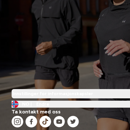
Innstillinger for informasjonskapsler
NO |
Endre
Ta kontakt med oss