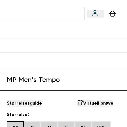
joner submenu
ter Kvinner submenu
rver
MP Men's Tempo
Størrelsesguide
Virtuell prøve
Størrelse: