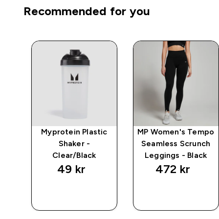
Recommended for you
i
Myprotein Plastic
MP Women's Tempo
l
Shaker -
Seamless Scrunch
Clear/Black
Leggings - Black
49 kr‎
472 kr‎
RASKT
RASKT
KJØP
KJØP