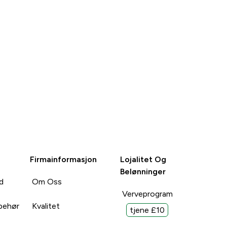
Firmainformasjon
Lojalitet Og
Belønninger
d
Om Oss
Verveprogram
lbehør
Kvalitet
tjene £10