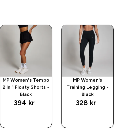
MP Women's Tempo
MP Women's
2 In 1 Floaty Shorts -
Training Legging -
Black
Black
394 kr‎
328 kr‎
RASKT
RASKT
KJØP
KJØP