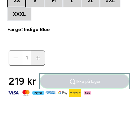
XS
S
M
L
XL
XXL
XXXL
Farge: Indigo Blue
219 kr‎
Ikke på lager