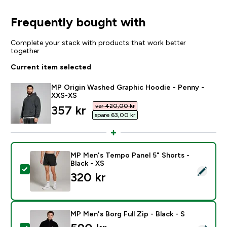
Frequently bought with
Complete your stack with products that work better
together
Current item selected
MP Origin Washed Graphic Hoodie - Penny -
XXS-XS
var 420,00 kr‎
discounted price
357 kr‎
spare 63,00 kr‎
MP Men's Tempo Panel 5" Shorts -
Black - XS
Select this product - MP Men's Tempo Panel 5" Shorts 
320 kr‎
MP Men's Borg Full Zip - Black - S