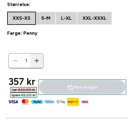
Størrelse:
XXS-XS
S-M
L-XL
XXL-XXXL
Farge: Penny
discounted price
357 kr‎
Ikke på lager
var 420,00 kr‎
spare 63,00 kr‎