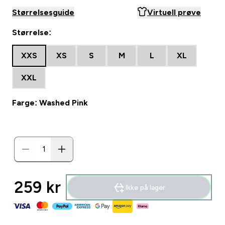
Størrelsesguide
Virtuell prøve
Størrelse:
XXS
XS
S
M
L
XL
XXL
Farge: Washed Pink
259 kr‎
Ikke på lager