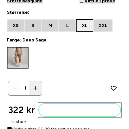
Størrelsesguide
Virtuell prøve
Størrelse:
XS
S
M
L
XL
XXL
Farge: Deep Sage
322 kr‎
Legg i posen
In stock