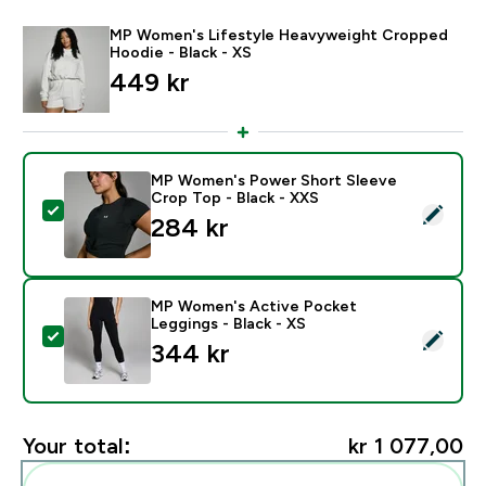
MP Women's Lifestyle Heavyweight Cropped
Hoodie - Black - XS
449 kr‎
MP Women's Power Short Sleeve
Crop Top - Black - XXS
Select this product - MP Women's Power Short Sleeve
284 kr‎
MP Women's Active Pocket
Leggings - Black - XS
Select this product - MP Women's Active Pocket Leggi
344 kr‎
Your total:
kr 1 077,00‎