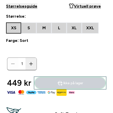
Størrelsesguide
Virtuell prøve
Størrelse:
XS
S
M
L
XL
XXL
Farge: Sort
449 kr‎
Ikke på lager