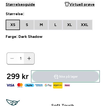
Størrelsesguide
Virtuell prøve
Størrelse:
XS
S
M
L
XL
XXL
Farge: Dark Shadow
299 kr‎
Ikke på lager
Soft Touch