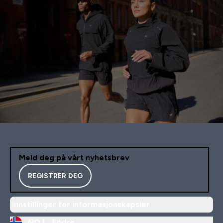
Meld deg på vårt nyhetsbrev
REGISTRER DEG
Innstillinger for informasjonskapsler
NO |
Endre