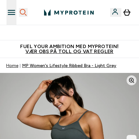
Tjen 100kr for hver venn du verver
FUEL YOUR AMBITION MED MYPROTEIN!
VÆR OBS PÅ TOLL OG VAT REGLER
Home
MP Women's Lifestyle Ribbed Bra - Light Grey