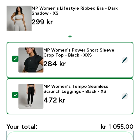
MP Women's Lifestyle Ribbed Bra - Dark
Shadow - XS
299 kr‎
MP Women's Power Short Sleeve
Crop Top - Black - XXS
Select this product - MP Women's Power Short Sleeve
284 kr‎
MP Women's Tempo Seamless
Scrunch Leggings - Black - XS
Select this product - MP Women's Tempo Seamless Sc
472 kr‎
Your total:
kr 1 055,00‎
Add these to your routine