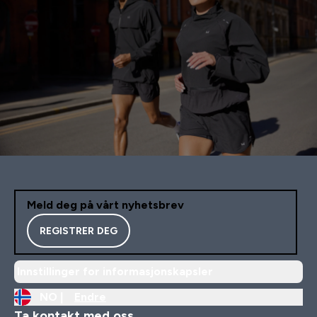
Meld deg på vårt nyhetsbrev
REGISTRER DEG
Innstillinger for informasjonskapsler
NO |
Endre
Ta kontakt med oss