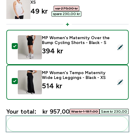
XS
var 279,00 kr‎
discounted price
49 kr‎
spare 230,00 kr‎
MP Women's Maternity Over the
Bump Cycling Shorts - Black - S
Select this product - MP Women's Maternity Over the 
394 kr‎
MP Women's Tempo Maternity
Wide Leg Leggings - Black - XS
Select this product - MP Women's Tempo Maternity Wi
514 kr‎
Your total:
kr 957,00‎
Was kr 1 187,00‎
Save kr 230,00‎
Add these to your routine