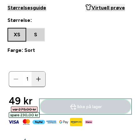
Størrelsesguide
Virtuell prøve
Størrelse:
XS
S
Farge: Sort
discounted price
49 kr‎
Ikke på lager
var 279,00 kr‎
spare 230,00 kr‎