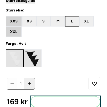
Størrelsesguide
Størrelse:
XXS
XS
S
M
L
XL
XXL
Farge: Hvit
169 kr‎
Legg i posen