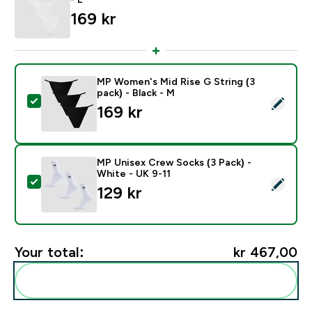
169 kr‎
MP Women's Mid Rise G String (3
pack) - Black - M
Select this product - MP Women's Mid Rise G String (3
169 kr‎
MP Unisex Crew Socks (3 Pack) -
White - UK 9-11
Select this product - MP Unisex Crew Socks (3 Pack) 
129 kr‎
Your total:
kr 467,00‎
Add these to your routine