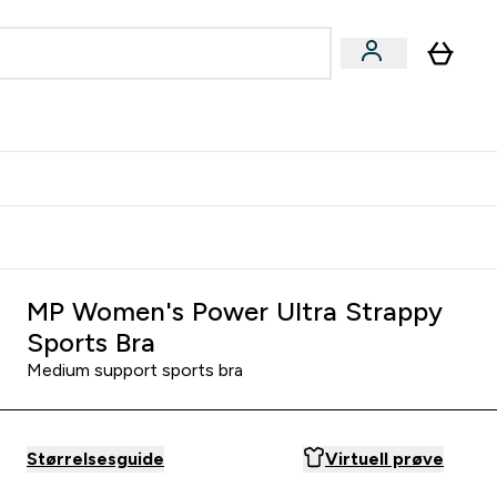
joner submenu
ter Kvinner submenu
rver
MP Women's Power Ultra Strappy
Sports Bra
Medium support sports bra
Størrelsesguide
Virtuell prøve