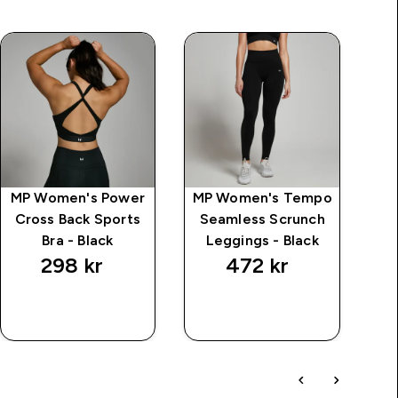
MP Women's Power
MP Women's Tempo
MP
Cross Back Sports
Seamless Scrunch
2 I
Bra - Black
Leggings - Black
298 kr‎
472 kr‎
RASKT
RASKT
KJØP
KJØP