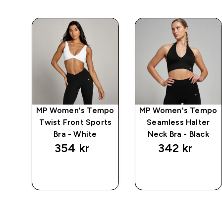
mpo
MP Women's Tempo
MP Women's Tempo
ck
Twist Front Sports
Seamless Halter
Bra - White
Neck Bra - Black
354 kr‎
342 kr‎
RASKT
RASKT
KJØP
KJØP