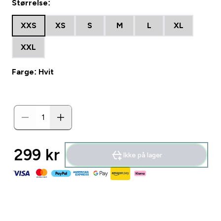
Størrelse:
XXS
XS
S
M
L
XL
XXL
Farge: Hvit
299 kr‎
Ikke på lager