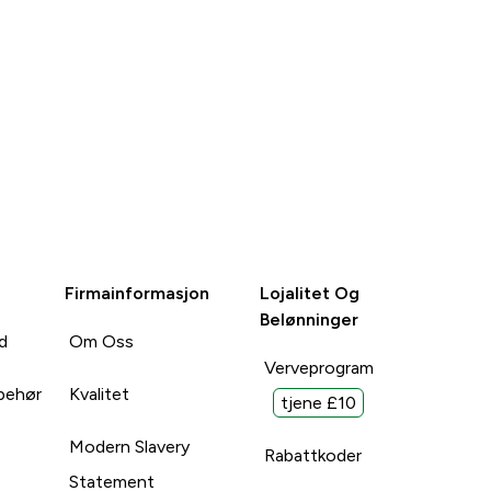
Firmainformasjon
Lojalitet Og
Belønninger
d
Om Oss
Verveprogram
lbehør
Kvalitet
tjene £10
Modern Slavery
Rabattkoder
Statement