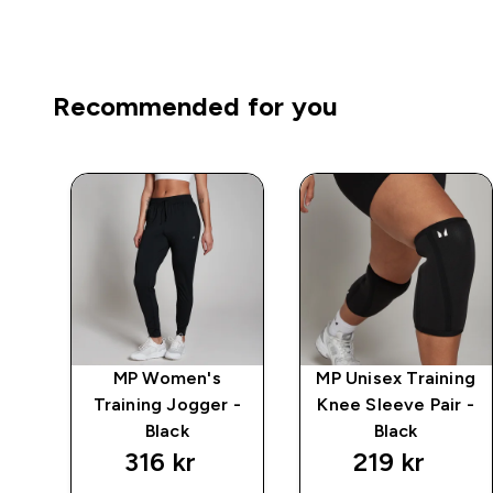
Recommended for you
ape
MP Women's
MP Unisex Training
ngs
Training Jogger -
Knee Sleeve Pair -
Black
Black
316 kr‎
219 kr‎