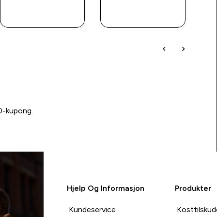
RASKT
RASKT
KJØP
KJØP
00-kupong.
Hjelp Og Informasjon
Produkter
Kundeservice
Kosttilskud