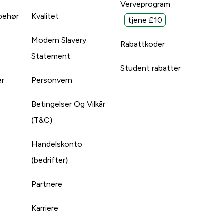
Verveprogram
lbehør
Kvalitet
tjene £10
Modern Slavery
Rabattkoder
Statement
Student rabatter
er
Personvern
Betingelser Og Vilkår
(T&C)
Handelskonto
(bedrifter)
Partnere
Karriere