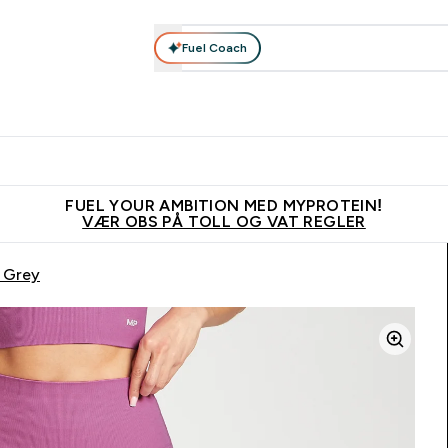
Fuel Coach
Nyheter
Herrer
Tilbehør
Kolleksjoner
Kvinner
Enter Nyheter submenu
Enter Herrer submenu
Enter Tilbehør submenu
Enter Kolleks
En
⌄
⌄
⌄
⌄
⌄
Vanligvis 6 - 10 virkedager frakttid
Tjen 100kr for hver venn du ve
FUEL YOUR AMBITION MED MYPROTEIN!
VÆR OBS PÅ TOLL OG VAT REGLER
 Grey