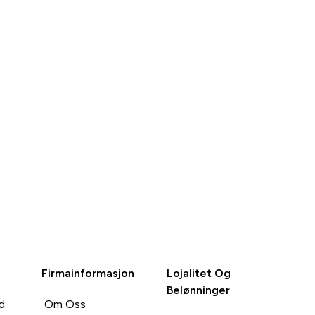
RASKT
RASKT
KJØP
KJØP
Firmainformasjon
Lojalitet Og
Belønninger
d
Om Oss