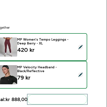
gether
MP Women's Tempo Leggings -
Deep Berry - XL
elect this product - MP Women's Tempo Leggings - Deep Berr
420 kr‎
MP Velocity Headband -
Black/Reflective
elect this product - MP Velocity Headband - Black/Reflective
79 kr‎
al:
kr 888,00‎
Add these to your routine