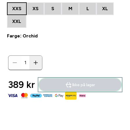
XXS
XS
S
M
L
XL
XXL
Farge: Orchid
389 kr‎
Ikke på lager