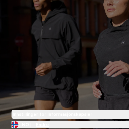
Innstillinger for informasjonskapsler
NO |
Endre