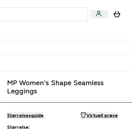
joner submenu
ter Kvinner submenu
rver
MP Women's Shape Seamless
Leggings
Størrelsesguide
Virtuell prøve
Størrelse: