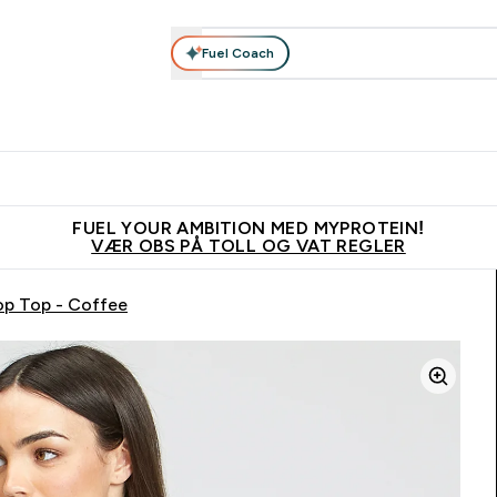
Fuel Coach
Nyheter
Herrer
Tilbehør
Kolleksjoner
Kvinner
Enter Nyheter submenu
Enter Herrer submenu
Enter Tilbehør submenu
Enter Kolleks
En
⌄
⌄
⌄
⌄
⌄
Vanligvis 6 - 10 virkedager frakttid
Tjen 100kr for hver venn du ve
FUEL YOUR AMBITION MED MYPROTEIN!
VÆR OBS PÅ TOLL OG VAT REGLER
p Top - Coffee