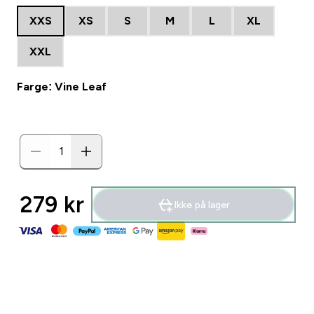
XXS
XS
S
M
L
XL
XXL
Farge: Vine Leaf
279 kr‎
Ikke på lager