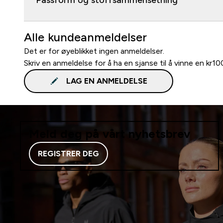
Passform og stoffsammensetning
Alle kundeanmeldelser
Det er for øyeblikket ingen anmeldelser.
Skriv en anmeldelse for å ha en sjanse til å vinne en kr1
LAG EN ANMELDELSE
Meld deg på vårt nyhetsbrev
REGISTRER DEG