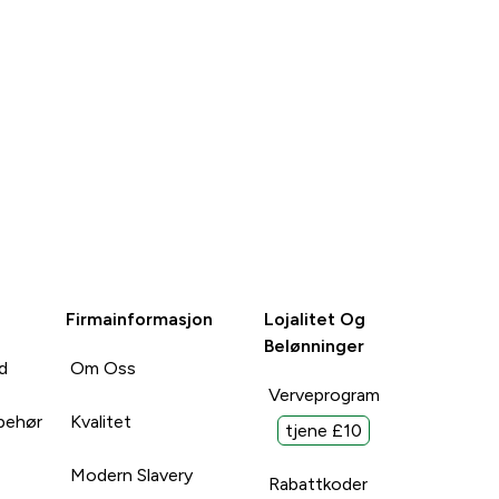
Firmainformasjon
Lojalitet Og
Belønninger
d
Om Oss
Verveprogram
lbehør
Kvalitet
tjene £10
Modern Slavery
Rabattkoder