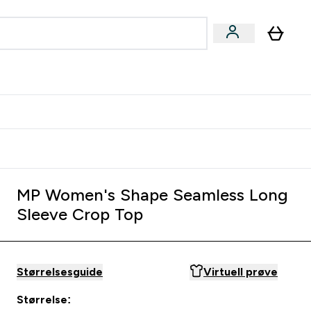
joner submenu
ter Kvinner submenu
rver
MP Women's Shape Seamless Long
Sleeve Crop Top
Størrelsesguide
Virtuell prøve
Størrelse: