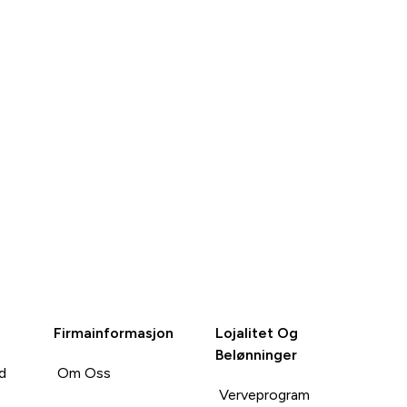
KJØP
KJØP
Firmainformasjon
Lojalitet Og
Belønninger
d
Om Oss
Verveprogram