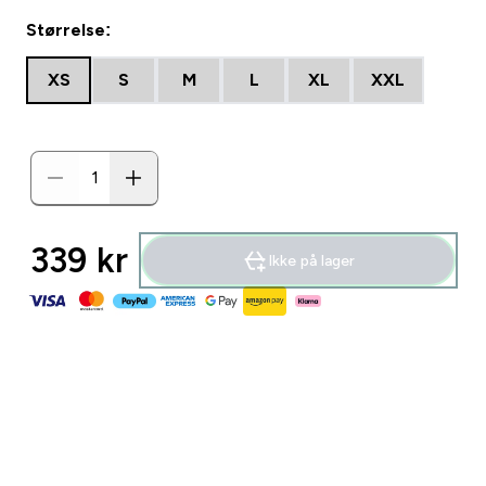
Størrelse:
XS
S
M
L
XL
XXL
339 kr‎
Ikke på lager