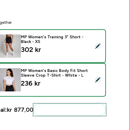
gether
MP Women's Training 3" Short -
Black - XS
elect this product - MP Women's Training 3" Short - Black - XS
302 kr‎
MP Women's Basic Body Fit Short
Sleeve Crop T-Shirt - White - L
elect this product - MP Women's Basic Body Fit Short Sleeve C
236 kr‎
al:
kr 877,00‎
Add these to your routine