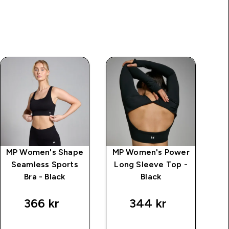
MP Women's Shape
MP Women's Power
MP
Seamless Sports
Long Sleeve Top -
P
Bra - Black
Black
366 kr‎
344 kr‎
RASKT
RASKT