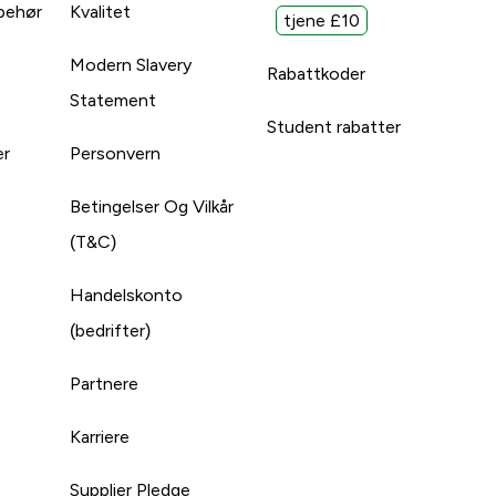
lbehør
Kvalitet
tjene £10
Modern Slavery
Rabattkoder
Statement
Student rabatter
er
Personvern
Betingelser Og Vilkår
(T&C)
Handelskonto
(bedrifter)
Partnere
Karriere
Supplier Pledge