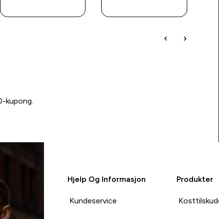
KJØP
KJØP
00-kupong.
Hjelp Og Informasjon
Produkter
Kundeservice
Kosttilskud