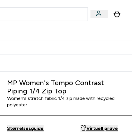
joner submenu
ter Kvinner submenu
rver
MP Women's Tempo Contrast
Piping 1/4 Zip Top
Women's stretch fabric 1/4 zip made with recycled
polyester
Størrelsesguide
Virtuell prøve