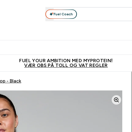
Fuel Coach
Nyheter
Herrer
Tilbehør
Kolleksjoner
Kvinner
Enter Nyheter submenu
Enter Herrer submenu
Enter Tilbehør submenu
Enter Kolleks
En
⌄
⌄
⌄
⌄
⌄
Vanligvis 6 - 10 virkedager frakttid
Tjen 100kr for hver venn du ve
FUEL YOUR AMBITION MED MYPROTEIN!
VÆR OBS PÅ TOLL OG VAT REGLER
op - Black