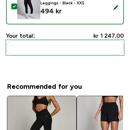
Leggings - Black - XXS
Select this product - MP Women's Shape Seamless Leg
494 kr‎
Your total:
kr 1 247,00‎
Add these to your routine
Recommended for you