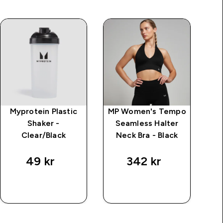
Myprotein Plastic
MP Women's Tempo
MP
Shaker -
Seamless Halter
Ul
Clear/Black
Neck Bra - Black
49 kr‎
342 kr‎
RASKT
RASKT
KJØP
KJØP