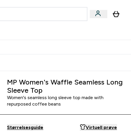
joner submenu
ter Kvinner submenu
rver
MP Women's Waffle Seamless Long
Sleeve Top
Women's seamless long sleeve top made with
repurposed coffee beans
Størrelsesguide
Virtuell prøve