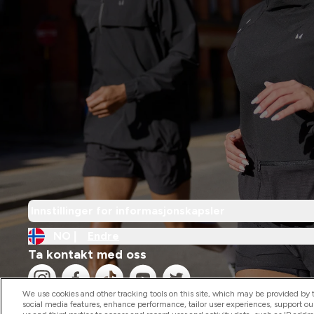
Innstillinger for informasjonskapsler
NO |
Endre
Ta kontakt med oss
We use cookies and other tracking tools on this site, which may be provided by th
social media features, enhance performance, tailor user experiences, support ou