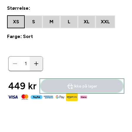
Størrelse:
XS
S
M
L
XL
XXL
Farge: Sort
449 kr‎
Ikke på lager