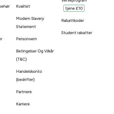
Verveprogram
lbehør
Kvalitet
tjene £10
Modern Slavery
Rabattkoder
Statement
Student rabatter
er
Personvern
Betingelser Og Vilkår
(T&C)
Handelskonto
(bedrifter)
Partnere
Karriere