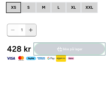
XS
S
M
L
XL
XXL
428 kr‎
Ikke på lager