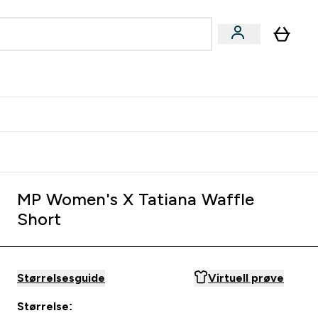
joner submenu
ter Kvinner submenu
rver
MP Women's X Tatiana Waffle
Short
Størrelsesguide
Virtuell prøve
Størrelse: