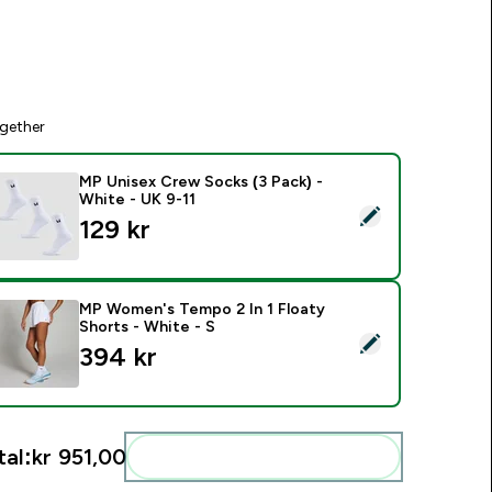
gether
MP Unisex Crew Socks (3 Pack) -
White - UK 9-11
elect this product - MP Unisex Crew Socks (3 Pack) - White -
129 kr‎
MP Women's Tempo 2 In 1 Floaty
Shorts - White - S
elect this product - MP Women's Tempo 2 In 1 Floaty Shorts -
394 kr‎
tal:
kr 951,00‎
Add these to your routine