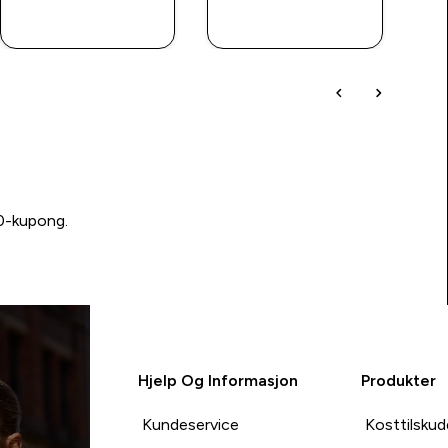
RASKT
RASKT
KJØP
KJØP
00-kupong.
Hjelp Og Informasjon
Produkter
Kundeservice
Kosttilskud