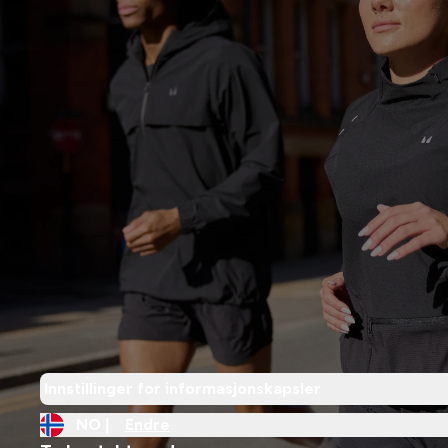
Innstillinger for informasjonskapsler
NO |
Endre