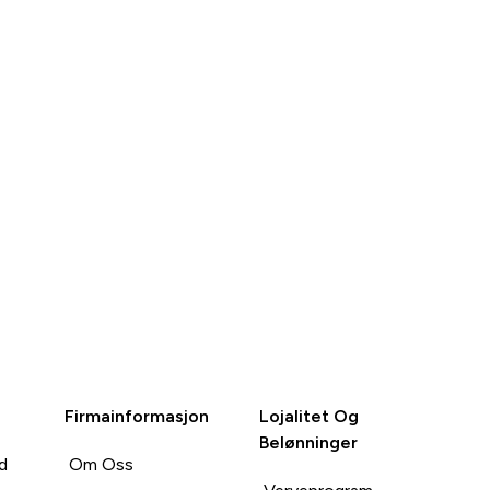
RASKT
RASKT
KJØP
KJØP
Firmainformasjon
Lojalitet Og
Belønninger
d
Om Oss