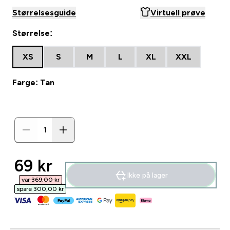
Størrelsesguide
Virtuell prøve
Størrelse:
XS
S
M
L
XL
XXL
Farge: Tan
discounted price
69 kr‎
Ikke på lager
var 369,00 kr‎
spare 300,00 kr‎