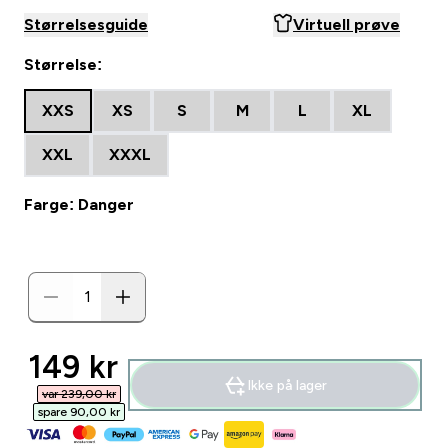
Størrelsesguide
Virtuell prøve
Størrelse:
XXS
XS
S
M
L
XL
XXL
XXXL
Farge: Danger
discounted price
149 kr‎
Ikke på lager
var 239,00 kr‎
spare 90,00 kr‎