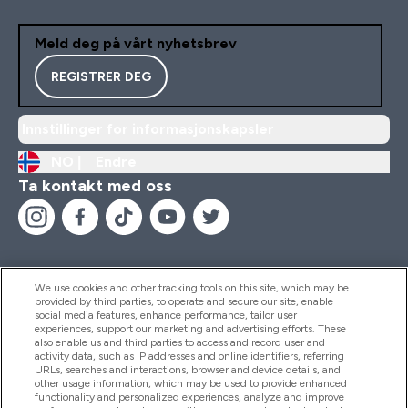
Meld deg på vårt nyhetsbrev
REGISTRER DEG
Innstillinger for informasjonskapsler
NO |
Endre
Ta kontakt med oss
We use cookies and other tracking tools on this site, which may be
provided by third parties, to operate and secure our site, enable
Hjelp Og Informasjon
social media features, enhance performance, tailor user
experiences, support our marketing and advertising efforts. These
also enable us and third parties to access and record user and
activity data, such as IP addresses and online identifiers, referring
Produkter
URLs, searches and interactions, browser and device details, and
other usage information, which may be used to provide enhanced
functionality and personalized experiences, analyze and improve