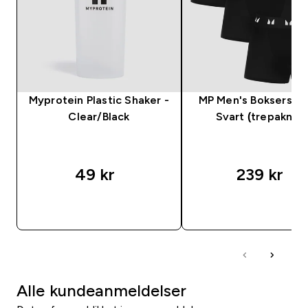
Myprotein Plastic Shaker -
MP Men's Boksershor
Clear/Black
Svart (trepakning
49 kr‎
239 kr‎
RASKT KJØP
RASKT KJØP
Alle kundeanmeldelser