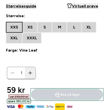
Størrelsesguide
Virtuell prøve
Størrelse:
XXS
XS
S
M
L
XL
XXL
XXXL
Farge: Vine Leaf
discounted price
59 kr‎
Ikke på lager
var 239,00 kr‎
spare 180,00 kr‎