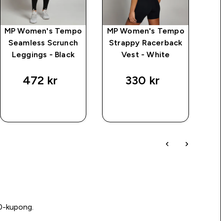
MP Women's Tempo
MP Women's Tempo
MP
Seamless Scrunch
Strappy Racerback
St
Leggings - Black
Vest - White
472 kr‎
330 kr‎
RASKT
RASKT
KJØP
KJØP
00-kupong.