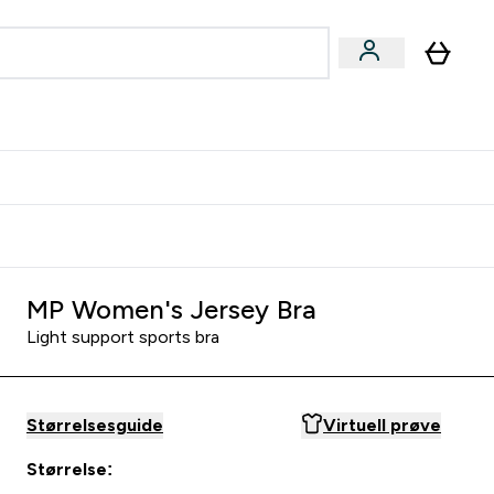
joner submenu
ter Kvinner submenu
rver
MP Women's Jersey Bra
Light support sports bra
Størrelsesguide
Virtuell prøve
Størrelse: