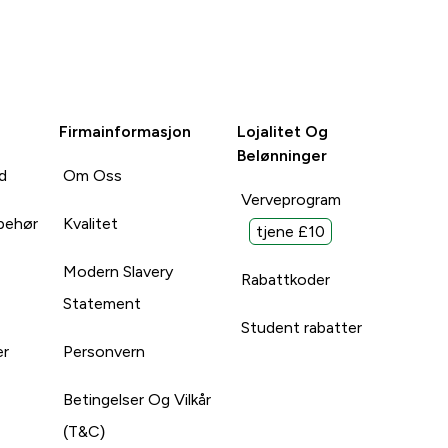
Firmainformasjon
Lojalitet Og
Belønninger
d
Om Oss
Verveprogram
lbehør
Kvalitet
tjene £10
Modern Slavery
Rabattkoder
Statement
Student rabatter
er
Personvern
Betingelser Og Vilkår
(T&C)