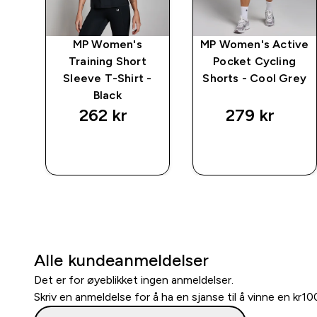
wer
MP Women's
MP Women's Active
ngs
Training Short
Pocket Cycling
Sleeve T-Shirt -
Shorts - Cool Grey
Black
262 kr‎
279 kr‎
RASKT
RASKT
KJØP
KJØP
Alle kundeanmeldelser
Det er for øyeblikket ingen anmeldelser.
Skriv en anmeldelse for å ha en sjanse til å vinne en kr1