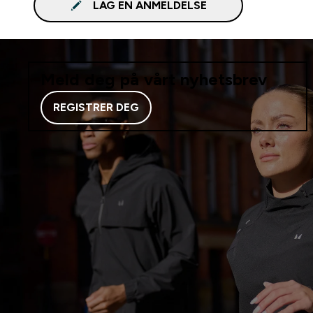
LAG EN ANMELDELSE
Meld deg på vårt nyhetsbrev
REGISTRER DEG