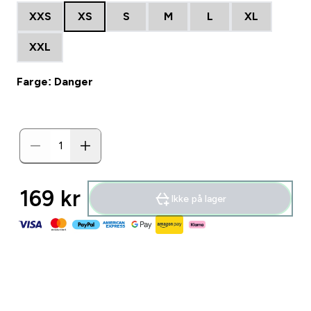
XXS
XS
S
M
L
XL
XXL
Farge: Danger
169 kr‎
Ikke på lager