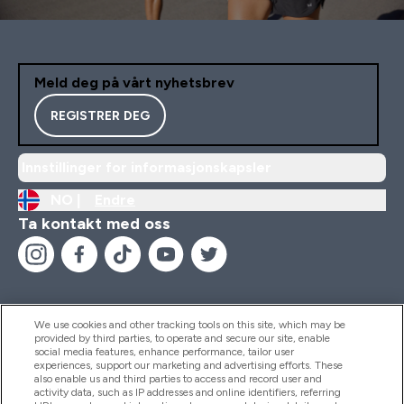
Meld deg på vårt nyhetsbrev
REGISTRER DEG
Innstillinger for informasjonskapsler
NO |
Endre
Ta kontakt med oss
We use cookies and other tracking tools on this site, which may be
provided by third parties, to operate and secure our site, enable
Hjelp Og Informasjon
social media features, enhance performance, tailor user
experiences, support our marketing and advertising efforts. These
also enable us and third parties to access and record user and
activity data, such as IP addresses and online identifiers, referring