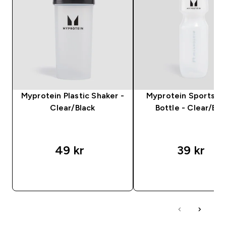
Myprotein Plastic Shaker -
Myprotein Sports W
Clear/Black
Bottle - Clear/Bla
49 kr‎
39 kr‎
RASKT KJØP
RASKT KJØP