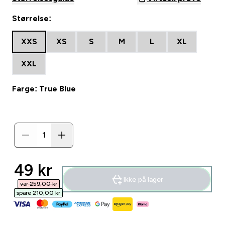
Størrelse:
XXS
XS
S
M
L
XL
XXL
Farge: True Blue
discounted price
49 kr‎
Ikke på lager
var 259,00 kr‎
spare 210,00 kr‎