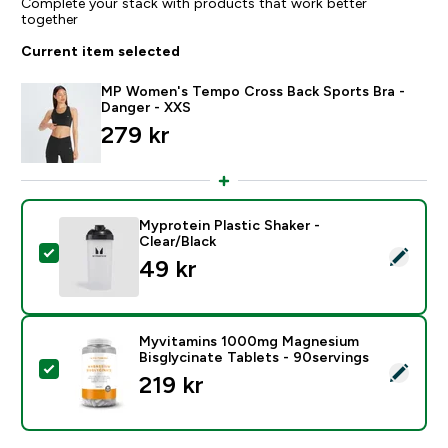
Complete your stack with products that work better
together
Current item selected
MP Women's Tempo Cross Back Sports Bra -
Danger - XXS
279 kr‎
Myprotein Plastic Shaker -
Clear/Black
Select this product - Myprotein Plastic Shaker - Clear
49 kr‎
Myvitamins 1000mg Magnesium
Bisglycinate Tablets - 90servings
Select this product - Myvitamins 1000mg Magnesium B
219 kr‎