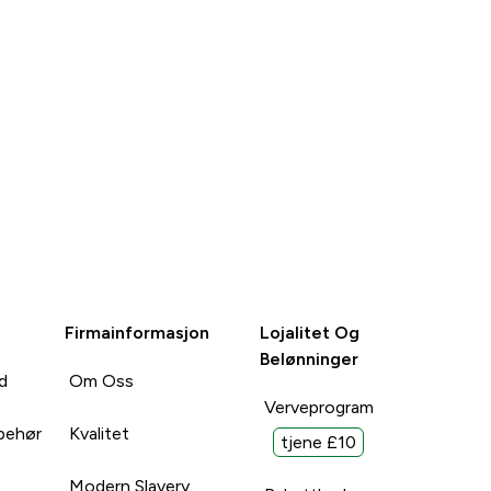
Firmainformasjon
Lojalitet Og
Belønninger
d
Om Oss
Verveprogram
lbehør
Kvalitet
tjene £10
Modern Slavery