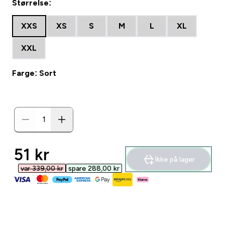
Størrelse:
XXS
XS
S
M
L
XL
XXL
Farge: Sort
discounted price
51 kr‎
Ikke på lager
var 339,00 kr‎
spare 288,00 kr‎