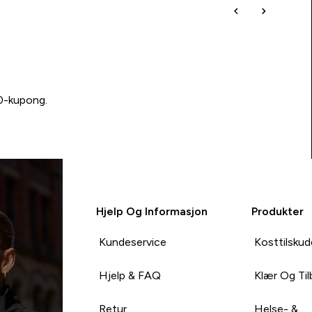
00-kupong.
Hjelp Og Informasjon
Produkter
Kundeservice
Kosttilskud
Hjelp & FAQ
Klær Og Ti
Retur
Helse- &