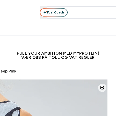
Fuel Coach
Nyheter
Herrer
Tilbehør
Kolleksjoner
Kvinner
Enter Nyheter submenu
Enter Herrer submenu
Enter Tilbehør submenu
Enter Kolleks
En
⌄
⌄
⌄
⌄
⌄
Vanligvis 6 - 10 virkedager frakttid
Tjen 100kr for hver venn du ve
FUEL YOUR AMBITION MED MYPROTEIN!
VÆR OBS PÅ TOLL OG VAT REGLER
eep Pink