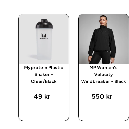
ive
Myprotein Plastic
MP Women's
 -
Shaker -
Velocity
Clear/Black
Windbreaker - Black
49 kr‎
550 kr‎
RASKT
RASKT
KJØP
KJØP