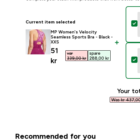
Current item selected
S
MP Women's Velocity
Seamless Sports Bra - Black -
XXS
discounted price
51
var
spare
339,00 kr‎
288,00 kr‎
kr‎
S
Your tot
Was kr 437,00
Recommended for you