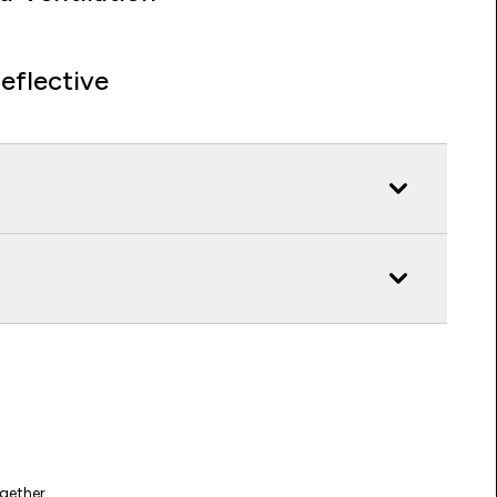
eflective
gether