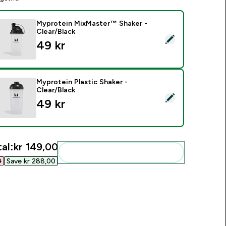
Myprotein MixMaster™ Shaker -
Clear/Black
elect this product - Myprotein MixMaster™ Shaker - Clear/Bla
49 kr‎
Myprotein Plastic Shaker -
Clear/Black
elect this product - Myprotein Plastic Shaker - Clear/Black
49 kr‎
al:
kr 149,00‎
Add these to your routine
‎
Save kr 288,00‎