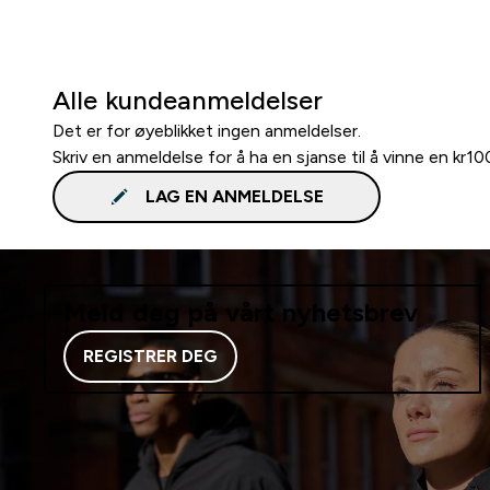
Alle kundeanmeldelser
Det er for øyeblikket ingen anmeldelser.
Skriv en anmeldelse for å ha en sjanse til å vinne en kr1
LAG EN ANMELDELSE
Meld deg på vårt nyhetsbrev
REGISTRER DEG