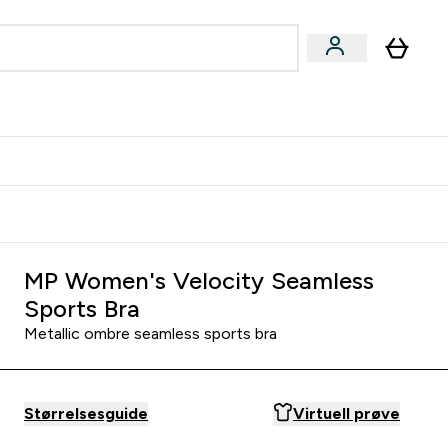
joner submenu
ter Kvinner submenu
rver
MP Women's Velocity Seamless
Sports Bra
Metallic ombre seamless sports bra
Størrelsesguide
Virtuell prøve