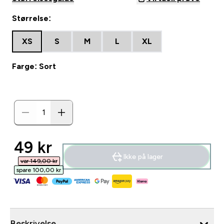
Størrelse:
XS
S
M
L
XL
Farge: Sort
discounted price
49 kr‎
Ikke på lager
var 149,00 kr‎
spare 100,00 kr‎
Beskrivelse