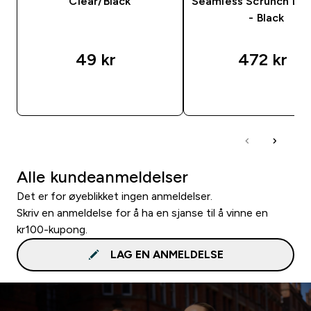
Clear/Black
Seamless Scrunch Le
- Black
49 kr‎
472 kr‎
RASKT KJØP
RASKT KJØP
Alle kundeanmeldelser
Det er for øyeblikket ingen anmeldelser.
Skriv en anmeldelse for å ha en sjanse til å vinne en
kr100-kupong.
LAG EN ANMELDELSE